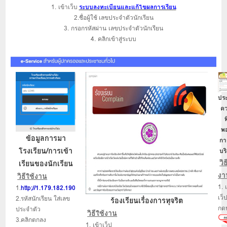
1. เข้าเว็บ
ระบบลงทะเบียนและแก้ไขผลการเรียน
2.ชื่อผู้ใช้ เลขประจำตัวนักเรียน
3. กรอกรหัสผ่าน เลขประจำตัวนักเรียน
4. คลิกเข้าสู่ระบบ
ประ
ค
พ
พ
ข้อมูลการมา
กา
โรงเรียน/การเข้า
บร
วิธ
เรียนของนักเรียน
งา
วิธีใช้งาน
1. 
1.
http;//1.179.182.190
เว็
2.รหัสนักเรียน ใส่เลข
ร้องเรียนเรื่องการทุจริต
กดป
ประจำตัว
วิธีใช้งาน
3.คลิกตกลง
1. เข้าเว็ป